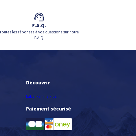
F.A.Q.
Toutes les réponses à vos questions sur notre
F.A.Q.
Découvrir
Label Famille Plus
Paiement sécurisé