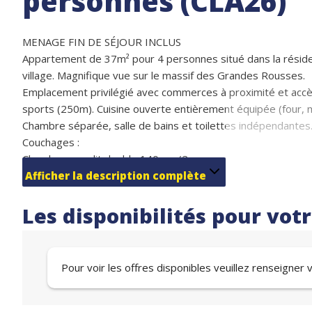
personnes (CLA26)
MENAGE FIN DE SÉJOUR INCLUS
Appartement de 37m² pour 4 personnes situé dans la résiden
village. Magnifique vue sur le massif des Grandes Rousses.
Emplacement privilégié avec commerces à proximité et accè
sports (250m). Cuisine ouverte entièrement équipée (four, mic
Chambre séparée, salle de bains et toilettes indépendantes
Couchages :
Chambre avec lit double 140 cm (2 personnes)
Coin montagne avec lits superposés 90 cm (2 personnes)
Afficher la description complète
Parking couvert gratuit et casier à ski sous la résidence
Les disponibilités pour vot
Pour voir les offres disponibles veuillez renseigner