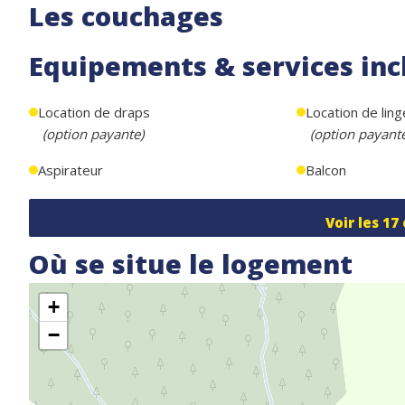
Les couchages
Equipements & services inc
Location de draps
Location de ling
(
option payante
)
(
option payant
Aspirateur
Balcon
Voir les
17
Où se situe le logement
+
−