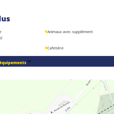
lus
e
Animaux avec supplément
e
)
Cafetière
équipements