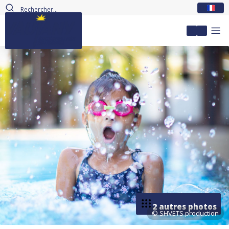
FR
Mon com
2 autres photos