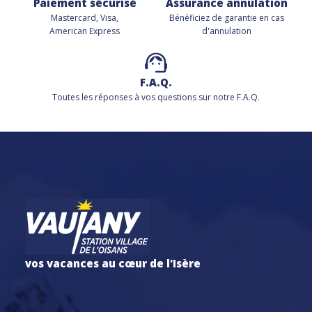
Paiement sécurisé
Assurance annulation
Mastercard, Visa,
Bénéficiez de
garantie en cas
American Express
d'annulation
F.A.Q.
Toutes les réponses à vos questions sur notre F.A.Q.
vos vacances au cœur de l'Isère