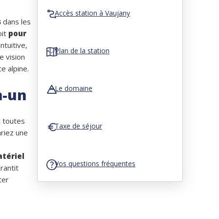
Accès station à Vaujany
s
dans les
oit
pour
ntuitive,
Plan de la station
e vision
e alpine.
Le domaine
n-un
t toutes
Taxe de séjour
ariez une
atériel
Vos questions fréquentes
rantit
ter