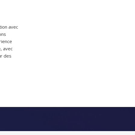
tion avec
ons
rience
e
, avec
ur des