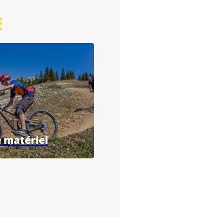
E
 matériel