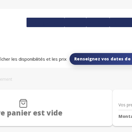
Hébergements
Forfaits
Matériel
Cours de
icher les disponibilités et les prix
Renseignez vos dates de 
iement
Vos pr
e panier est vide
Monta