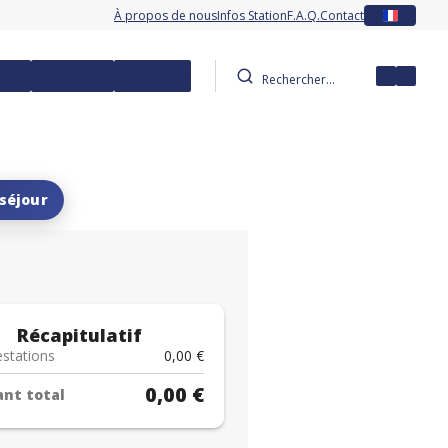
À propos de nous
Infos Station
F.A.Q.
Contact
FR
 Ski
Activités
Services
Mon co
séjour
Récapitulatif
estations
0,00 €
0,00 €
nt total