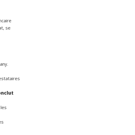
ncaire
t, se
any.
estataires
onclut
 les
es