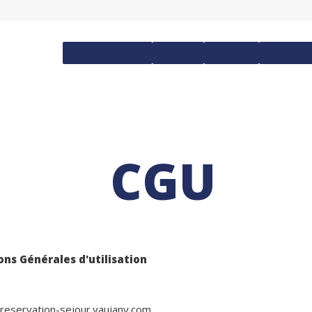
Hébergements
Forfaits
Matériel
Cours de
CGU
ons Générales d'utilisation
r reservation-sejour.vaujany.com.