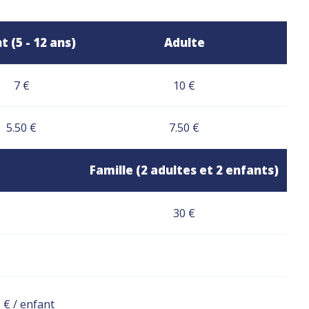
t (5 - 12 ans)
Adulte
7 €
10 €
5.50 €
7.50 €
Famille (2 adultes et 2 enfants)
30 €
 € / enfant