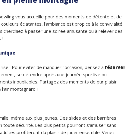
e bowling vous accueille pour des moments de détente et de
ouleurs éclatantes, l’ambiance est propice à la convivialité,
us cherchiez à passer une soirée amusante ou à relever des
 !
 unique
 prisé ! Pour éviter de manquer l’occasion, pensez à
réserver
énement, se détendre après une journée sportive ou
ents inoubliables. P
artagez des moments de pur plaisir
 l’air montagnard !
mille, même aux plus jeunes. Des slides et des barrières
n toute sécurité. Les plus petits pourront s'amuser sans
s adultes profiteront du plaisir de jouer ensemble. Venez