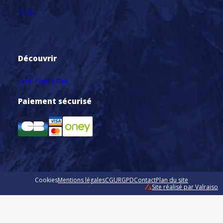
F.A.Q.
Découvrir
Label Famille Plus
Paiement sécurisé
Cookies
Mentions légales
CGU
RGPD
Contact
Plan du site
Site réalisé par Valraiso
Valraiso