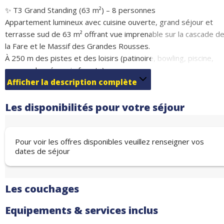
✨ T3 Grand Standing (63 m²) – 8 personnes
Appartement lumineux avec cuisine ouverte, grand séjour et
terrasse sud de 63 m² offrant vue imprenable sur la cascade d
la Fare et le Massif des Grandes Rousses.
À 250 m des pistes et des loisirs (patinoire, bowling, piscine,
spa, randonnées, via ferrata).
Confort premium : Wi-Fi, lave-linge, garage fermé, casier à skis
Afficher la description complète
et station de lavage vélo.
Les disponibilités pour votre séjour
Couchages :
Chambre 1 : 1 lit double 160 cm (2 couchages)
Chambre 2 : 1 lit double 160 cm (2 couchages)
Pour voir les offres disponibles veuillez renseigner vos
Coin montagne avec lit superposés (2 couchages)
dates de séjour
Canapé lit gigogne dans le séjour (2 couchages)
Emplacement idéal, confort et vue exceptionnelle pour vos
vacances été comme hiver.
Les couchages
Equipements & services inclus