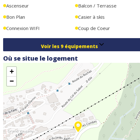
Ascenseur
Balcon / Terrasse
Bon Plan
Casier à skis
Connexion WIFI
Coup de Coeur
Voir les
9
équipements
Où se situe le logement
+
−