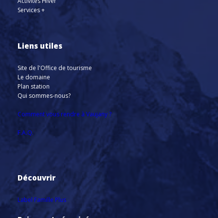
Activités Hiver
Services +
Liens utiles
Site de l'Office de tourisme
Le domaine
Plan station
Qui sommes-nous?
Comment vous rendre à Vaujany ?
F.A.Q.
Découvrir
Label Famille Plus