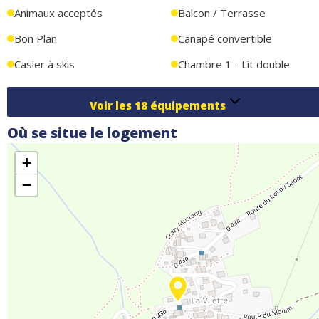
Ménage de fin de séjour inclus
Animaux acceptés
Balcon / Terrasse
Bon Plan
Canapé convertible
Casier à skis
Chambre 1 - Lit double
Voir les
18
équipements
Où se situe le logement
+
−