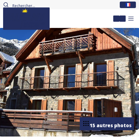
FR
Mon com
15 autres photos