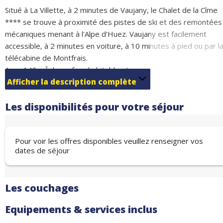
Situé à La Villette, à 2 minutes de Vaujany, le Chalet de la Cîme
**** se trouve à proximité des pistes de ski et des remontées
mécaniques menant à l'Alpe d'Huez. Vaujany est facilement
accessible, à 2 minutes en voiture, à 10 minutes à pied ou par l
télécabine de Montfrais.
Avec 148 m² de surface habitable et une capacité d'accueil de 8
11 personnes, il est idéal pour les familles ou les groupes d'ami
Afficher la description complète
à la recherche d'un séjour reposant.Il est entièrement équipé
Les disponibilités pour votre séjour
pour un séjour confortable, avec le Wi-Fi, une cuisine moderne 
des équipements pratiques tels qu'un local à skis, une buanderi
et un sèche-linge.
Pour voir les offres disponibles veuillez renseigner vos
Couchage :
dates de séjour
1 chambre avec un lit double (140 cm) - 2 personnes
1 chambre avec un lit superposé (80 cm) - pour 2 personnes
1 chambre avec un lit double (140 cm) et un canapé-lit dans une
Les couchages
alcôve - 4 personnes
Séjour avec un lit double (140 cm) et un lit simple (90 cm) - 3
Equipements & services inclus
personnes