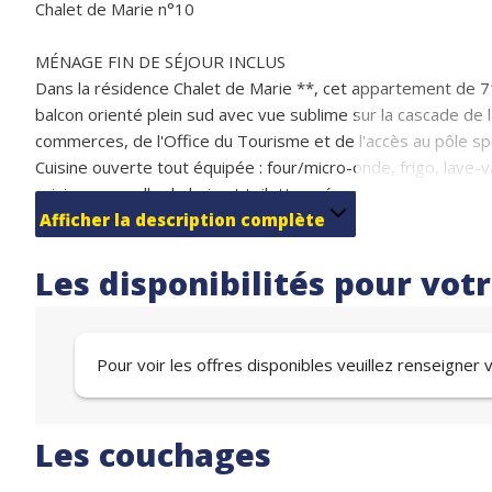
Chalet de Marie n°10
MÉNAGE FIN DE SÉJOUR INCLUS
Dans la résidence Chalet de Marie **, cet appartement de 7
balcon orienté plein sud avec vue sublime sur la cascade d
commerces, de l'Office du Tourisme et de l'accès au pôle spor
Cuisine ouverte tout équipée : four/micro-onde, frigo, lave-vai
cuisine, une salle de bain et toilettes séparées.
Couchages :
Afficher la description complète
1 chambre avec lit double en 140 avec accès terrasse (2 co
Les disponibilités pour vot
1 chambre avec lit double en 140 (2 couchages)
1 chambre avec lit superposé en 80 et lit simple en 80 (3 c
Canapé convertible dans le séjour en 140 (2 couchages)
Pour voir les offres disponibles veuillez renseigner
Mezzanine avec lit simple en 80 (1 couchage)
WIFI + casier à ski dans la résidence.
Parkings couverts et gratuits à proximité.
Les couchages