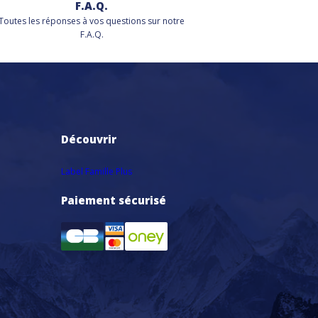
F.A.Q.
Toutes les réponses à vos questions sur notre
F.A.Q.
Découvrir
Label Famille Plus
Paiement sécurisé