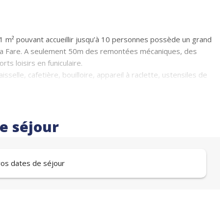
1 m² pouvant accueillir jusqu’à 10 personnes possède un grand
e la Fare. A seulement 50m des remontées mécaniques, des
ts loisirs en funiculaire.
sselle, cafetière, bouilloire, appareil à raclette, ustensiles de
uchages)
re séjour
ouchages)
 vos dates de séjour