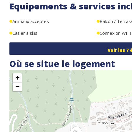
Equipements & services inc
Animaux acceptés
Balcon / Terras
Casier à skis
Connexion WIFI
Voir les
7
Où se situe le logement
+
−