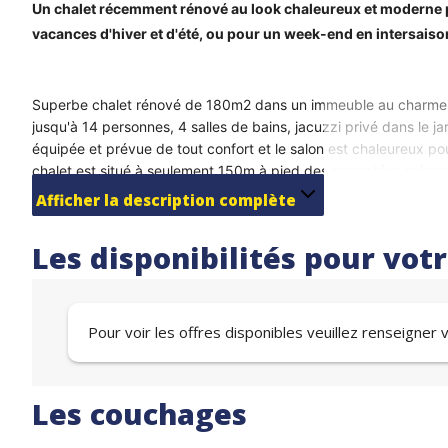
Un chalet récemment rénové au look chaleureux et moderne po
vacances d'hiver et d'été, ou pour un week-end en intersaison
Superbe chalet rénové de 180m2 dans un immeuble au charme d'an
jusqu'à 14 personnes, 4 salles de bains, jacuzzi privé dans le ja
équipée et prévue de tout confort et le salon est chaleureux p
chalet est situé à seulement 150m à pied des remontées mécani
(douche, lavabo et toilettes) dans chaque chambre (lits peuvent
Afficher la description complète
spacieuse pour 8 personnes avec sa propre salle de bains et wc a
et, sur une mezzanine (accessible par échelle) 2 lits simples.
Les disponibilités pour vot
Le logement se situe au centre de Vaujany, proche de la Place du
proximité (boulangerie, restaurants, bars, office de tourisme, re
sont un vrai plus pour que vous puissiez admirer la magnifique
Pour voir les offres disponibles veuillez renseigner
Les couchages