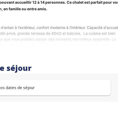
uvant accueillir 12 à 14 personnes. Ce chalet est parfait pour vo
, en famille ou entre amis.
tan à l'extérieur, confort moderne à l'intérieur. Capacité d'accueil
rdin privé, grande terrasse de 40m2 et balcons.  La cuisine est bien 
our que vous puissiez passer des moments merveilleux ensemble. Le 
ques de Vaujany. Il y a 3 chambres doubles avec salle de bains 
 être séparés sur demande) et il y a une chambre familiale très 
vec 2 lits doubles (modifiable en lits simples), un canapé-lit pour 2 
re séjour
 Téléphérique. Pendant la saison d'hiver et d'été, tout est à 
montées, épicerie).  Le jardin avec son jacuzzi et la grande terrasse 
 montagne autour. 
 vos dates de séjour