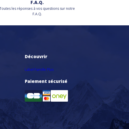
F.A.Q.
Toutes les réponses à vos questions sur notre
F.A.Q.
Découvrir
Label Famille Plus
Paiement sécurisé