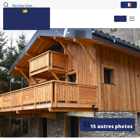
FR
Mon com
15 autres photos