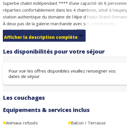
Superbe chalet indépendant **** d’une capacité de 8 personne
réparties confortablement dans les 4 chambres, situé à Vaujany
station authentique du domaine de l'Alpe d'Huez Grand Domain
À deux pas de la galerie marchande avec ses commerces,
restaurants et services, à seulement 200 mètres de l'escalator
qui offre une liaison directe vers le téléphérique et les
Afficher la description complète
remontées mécaniques.
Les disponibilités pour votre séjour
Niché dans un environnement paisible, il offre une vue à couper
le souffle sur la cascade de la Fare et le majestueux massif des
Grandes Rousses, pour profiter pleinement de la sérénité des
Pour voir les offres disponibles veuillez renseigner vos
lieux.
dates de séjour
Grand séjour traversant avec vue panoramique exceptionnelle,
s'ouvrant harmonieusement sur une cuisine équipée moderne
avec espace bar convivial. De grandes baies vitrées inondent
Les couchages
l'espace de lumière naturelle et donnent accès aux terrasses
avant et arrière.
Equipements & services inclus
Sauna traditionnel pour une relaxation authentique après une
journée de sport !
Animaux refusés
Balcon / Terrasse
Couchages :