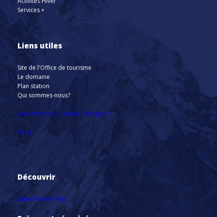
Activités Hiver
Services +
Liens utiles
Site de l'Office de tourisme
Le domaine
Plan station
Qui sommes-nous?
Comment vous rendre à Vaujany ?
F.A.Q.
Découvrir
Label Famille Plus