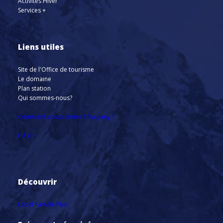
Activités Hiver
Services +
Liens utiles
Site de l'Office de tourisme
Le domaine
Plan station
Qui sommes-nous?
Comment vous rendre à Vaujany ?
F.A.Q.
Découvrir
Label Famille Plus