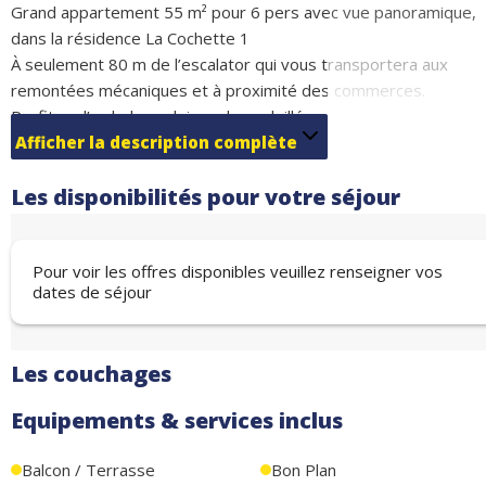
Grand appartement 55 m² pour 6 pers avec vue panoramique,
dans la résidence La Cochette 1
À seulement 80 m de l’escalator qui vous transportera aux
remontées mécaniques et à proximité des commerces.
Profitez d’un balcon plein sud ensoleillé avec vue exceptionnell
sur les Grandes Rousses, la cascade de la Fare et la vallée de
Afficher la description complète
l’Eau d’Olle.
Les disponibilités pour votre séjour
Cuisine équipée, 2 chambres, 1 cabine, 2 salles de bains et
toilettes séparés pour un confort idéal pour familles & amis !
❄️ Ski l’hiver – ☀️ Randos & vélo l’été : votre séjour parfait, toute
Pour voir les offres disponibles veuillez renseigner vos
l’année !
dates de séjour
Couchages :
1 chambre avec lit double (140 cm) et accès au balcon (2
couchages)
Les couchages
1 chambre avec lit superposé (2x90 cm) (2 couchages)
Coin montagne avec lit superposé (3x80 cm) (3 couchages)
Equipements & services inclus
️ Parking souterrain gratuit sous la résidence
Balcon / Terrasse
Bon Plan