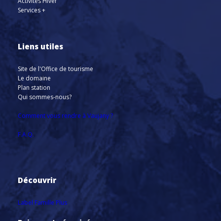
Activités Hiver
Services +
Liens utiles
Site de l'Office de tourisme
Le domaine
Plan station
Qui sommes-nous?
Comment vous rendre à Vaujany ?
F.A.Q.
Découvrir
Label Famille Plus