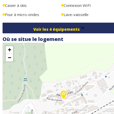
Casier à skis
Connexion WIFI
Four à micro-ondes
Lave-vaisselle
Voir les
4
équipements
Où se situe le logement
+
−