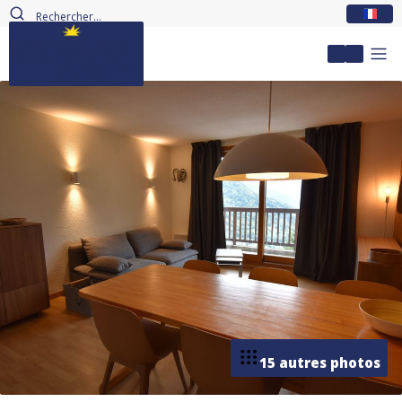
FR
Mon com
15 autres photos