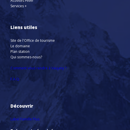
Activités Hiver
Services +
Liens utiles
Site de l'Office de tourisme
Le domaine
Plan station
Qui sommes-nous?
Comment vous rendre à Vaujany ?
F.A.Q.
Découvrir
Label Famille Plus