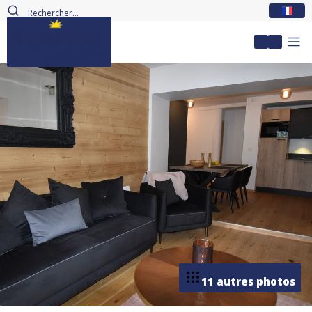
FR
Mon com
11 autres photos