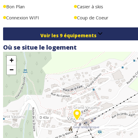
Wi-Fi gratuit pour rester connecté, local à skis sécurisé dans la
Bon Plan
Casier à skis
résidence pour ranger votre matériel et parkings couverts
Connexion WIFI
Coup de Coeur
gratuits à proximité immédiate
Voir les
9
équipements
Où se situe le logement
+
−