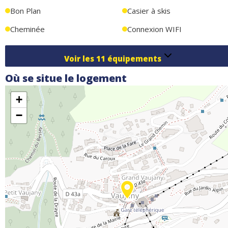
tracas !
Bon Plan
Casier à skis
Cheminée
Connexion WIFI
Voir les
11
équipements
Où se situe le logement
+
−