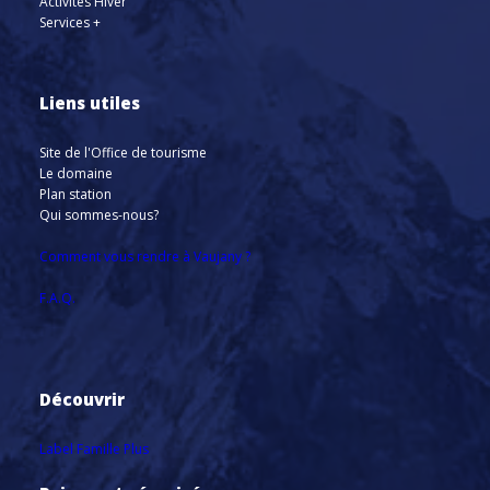
Activités Hiver
Services +
Liens utiles
Site de l'Office de tourisme
Le domaine
Plan station
Qui sommes-nous?
Comment vous rendre à Vaujany ?
F.A.Q.
Découvrir
Label Famille Plus