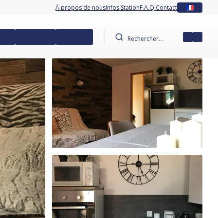
À propos de nous
Infos Station
F.A.Q.
Contact
FR
 Ski
Activités
Services
Mon co