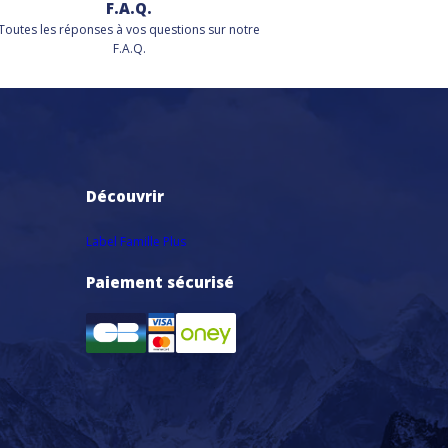
F.A.Q.
Toutes les réponses à vos questions sur notre
F.A.Q.
Découvrir
Label Famille Plus
Paiement sécurisé