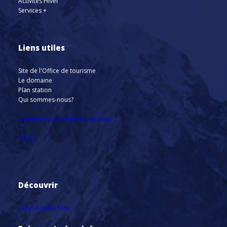
Activités Hiver
Services +
Liens utiles
Site de l'Office de tourisme
Le domaine
Plan station
Qui sommes-nous?
Comment vous rendre à Vaujany ?
F.A.Q.
Découvrir
Label Famille Plus