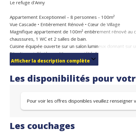
Le refuge d'Anny
Appartement Exceptionnel – 8 personnes - 100m²
Vue Cascade • Entièrement Rénové • Cœur de Village
Magnifique appartement de 100m² entièrement rénové au cœu
chaussures, 1 WC et 2 salles de bain.
Cuisine équipée ouverte sur un salon lumineux donnant sur u
Situation privilégiée : petite copropriété de 4 logements s
proximité immédiate des commerces de première nécessité. 
Afficher la description complète
sports et loisirs s'effectue aisément grâce à l'escalator sit
Parking public, couvert et gratuit à 50 m.
Les disponibilités pour vot
Un bien rare alliant modernité et vue d'exception sur la cas
Couchages
1 suite parentale avec salle de douche lit 160 (2couchages)
Pour voir les offres disponibles veuillez renseigner
1 chambre avec 1 lit 160 (2 couchages)
1 chambre avec 1 lit 140 et 2 lits superposés (4 couchages)
Les couchages