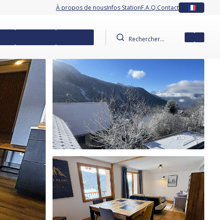
À propos de nous
Infos Station
F.A.Q.
Contact
FR
 Ski
Activités
Services
Mon co