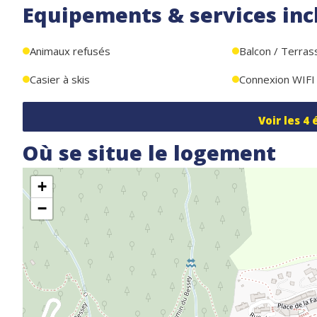
Equipements & services inc
Animaux refusés
Balcon / Terras
Casier à skis
Connexion WIFI
Voir les
4
Où se situe le logement
+
−