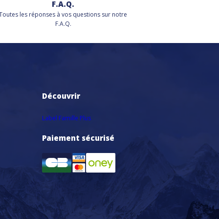
F.A.Q.
Toutes les réponses à vos questions sur notre
F.A.Q.
Découvrir
Label Famille Plus
Paiement sécurisé