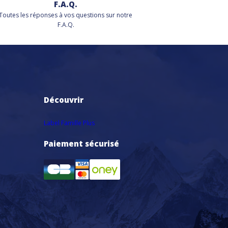
F.A.Q.
Toutes les réponses à vos questions sur notre
F.A.Q.
Découvrir
Label Famille Plus
Paiement sécurisé