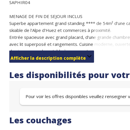
SAPHIR04
MENAGE DE FIN DE SEJOUR INCLUS
Superbe appartement grand standing **** de 54m² d’une ca
skiable de l'Alpe d'Huez et commerces à proximité.
Entrée spacieuse avec grand placard, d'une grande chambre a
avec lit superposé et rangements. Cuisine moderne, ouverte 
de vie comprend une table à manger et un canapé-lit.
Terrasse avec vue imprenable : Profitez d'une terrasse offr
Afficher la description complète
Fare, le Massif des Grandes Rousses et la vallée de l'Eau d'O
Couchages (6 personnes) :
Les disponibilités pour vot
Chambre : lit double 160 cm (2 personnes)
Cabine : lit superposé 90 cm (2 personnes)
Séjour : canapé-lit (2 personnes)
Pour voir les offres disponibles veuillez renseigner
Services premium inclus :
Parking privé en sous-sol avec accès direct par ascenseur, c
L'alliance parfaite entre standing, confort et emplacement e
Les couchages