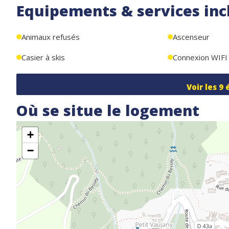
Equipements & services inc
Animaux refusés
Ascenseur
Casier à skis
Connexion WIFI
Voir les
9
Où se situe le logement
+
−