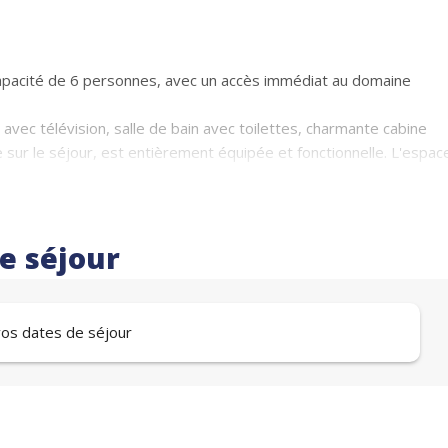
pacité de 6 personnes, avec un accès immédiat au domaine
vec télévision, salle de bain avec toilettes, charmante cabine
sur le séjour, est entièrement équipée et fonctionnelle. L'espac
ant une vue spectaculaire sur les montagnes, la cascade de la
lle.
re séjour
 vos dates de séjour
asier à skis personnel sécurisé
xceptionnel pour des vacances réussies !