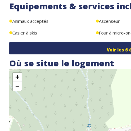
Equipements & services inc
Animaux acceptés
Ascenseur
Casier à skis
Four à micro-o
Voir les
6
Où se situe le logement
+
−