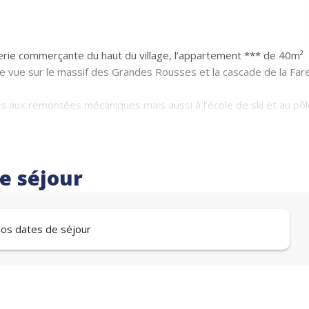
alerie commerçante du haut du village, l’appartement *** de 40m²
 vue sur le massif des Grandes Rousses et la cascade de la Far
 aux remontées mécaniques mais aussi à l’école de ski et au pôl
 résidence.
t équipée (four, micro-onde, réfrigérateur, lave-vaisselle,
ne), 2 chambres, salle de bains et toilettes séparées.
re séjour
(2 couchages)
 vos dates de séjour
e vous est attribuée.
à ski.