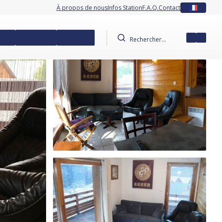
À propos de nous
Infos Station
F.A.Q.
Contact
FR
 Ski
Activités
Services
Mon co