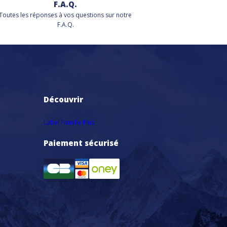
F.A.Q.
Toutes les réponses à vos questions sur notre
F.A.Q.
Découvrir
Label Famille Plus
Paiement sécurisé