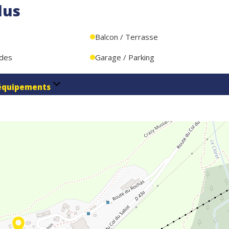
lus
Balcon / Terrasse
ndes
Garage / Parking
équipements