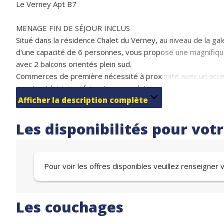
Le Verney Apt B7
MENAGE FIN DE SÉJOUR INCLUS
Situé dans la résidence Chalet du Verney, au niveau de la g
d'une capacité de 6 personnes, vous propose une magnifique
avec 2 balcons orientés plein sud.
Commerces de première nécessité à proximité avec un accès
sports et loisirs se faisant par escalator, situé à 250m de la
Vous trouverez dans cet appartement une cuisine ouverte tou
Afficher la description complète
cafetière, bouilloire, appareil à raclette, ustensiles de cuisi
Couchages :
Les disponibilités pour vot
1 chambre avec canapé convertible en 140 et accès balcon 
1 chambre avec canapé convertible en 140 (2 couchages)
Canapé convertible dans le salon en 140 (2 couchages)
Pour voir les offres disponibles veuillez renseigner
Une place dans le parking sécurisé et couvert de la résidenc
Résidence desservie par ascenseur et disposant d’un casier 
Les couchages