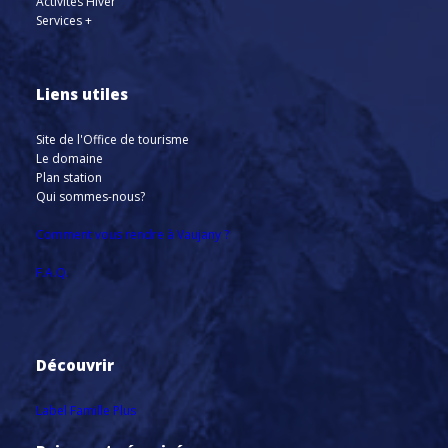
Activités Hiver
Services +
Liens utiles
Site de l'Office de tourisme
Le domaine
Plan station
Qui sommes-nous?
Comment vous rendre à Vaujany ?
F.A.Q.
Découvrir
Label Famille Plus