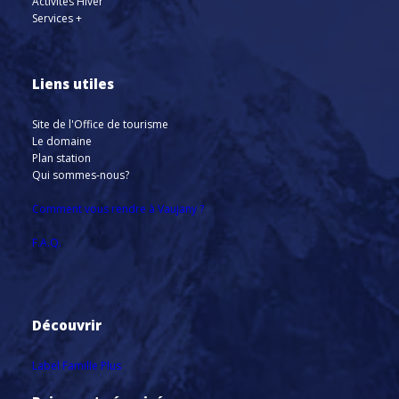
Activités Hiver
Services +
Liens utiles
Site de l'Office de tourisme
Le domaine
Plan station
Qui sommes-nous?
Comment vous rendre à Vaujany ?
F.A.Q.
Découvrir
Label Famille Plus