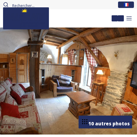
FR
Mon com
10 autres photos