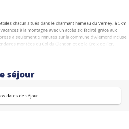
oiles chacun situés dans le charmant hameau du Verney, à 5km
s vacances à la montagne avec un accès ski facilité grâce aux
Express à seulement 5 minutes sur la commune d'Allemond incluse
gendaires montées du Col du Glandon et de la Croix de Fer,
nge, lave-vaisselle, parking privatif, local à skis et vélos
ivée sans vis-à-vis, 7 grandes chambres de 3 salles de bains et 3
re séjour
s)
 vos dates de séjour
couchages).