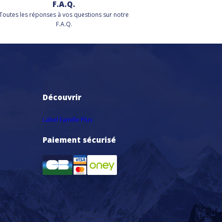
F.A.Q.
Toutes les réponses à vos questions sur notre
F.A.Q.
Découvrir
Label Famille Plus
Paiement sécurisé