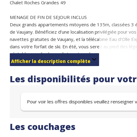
Chalet Roches Grandes 49
MENAGE DE FIN DE SEJOUR INCLUS
Deux grands appartements mitoyens de 135m, classées 3 ét
de Vaujany. Bénéficiez d’une localisation privilégiée pour vo
navettes gratuites de Vaujany, et la télécabine Eau d'Olle 
dans votre forfait de ski. En été, vous serez au pied des lé
véritable paradis des cyclistes et randonneurs.
Équipements complets pour votre confort : lave-linge, sèche-li
Afficher la description complète
sécurisé, cuisine équipée ouverte sur le séjour, terrasse pr
WC séparés.
Les disponibilités pour vot
Location flexible d'1 ou 2 appartements (16 ou 32 personne
Couchages :
3 chambres avec 2 lits simples de 80cm (6 couchages)
Pour voir les offres disponibles veuillez renseigner
2 chambres avec 1 lit double de 140cm (4 couchages)
2 chambres avec 1 lit superposé et 1 lit simple de 80cm (6 
Les couchages