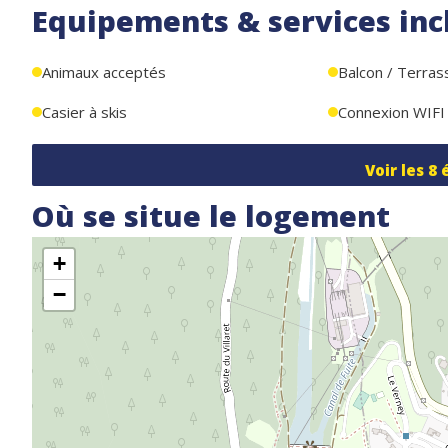
Equipements & services inc
Animaux acceptés
Balcon / Terras
Casier à skis
Connexion WIFI
Voir les
8
Où se situe le logement
+
−