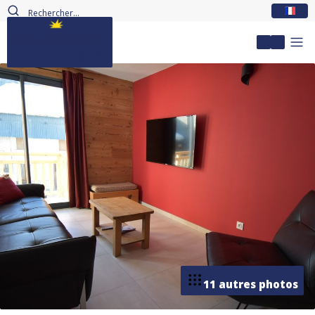
FR
Mon com
11 autres photos