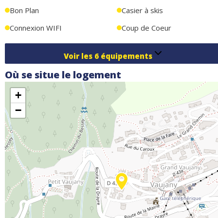
WIFI, local à skis et parkings gratuits couverts à proximité.
Bon Plan
Casier à skis
Connexion WIFI
Coup de Coeur
Voir les
6
équipements
Où se situe le logement
+
−