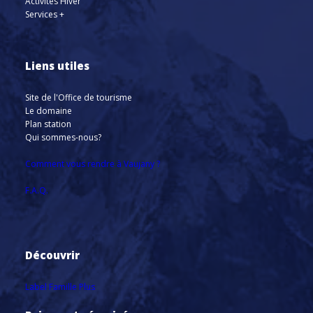
Activités Hiver
Services +
Liens utiles
Site de l'Office de tourisme
Le domaine
Plan station
Qui sommes-nous?
Comment vous rendre à Vaujany ?
F.A.Q.
Découvrir
Label Famille Plus