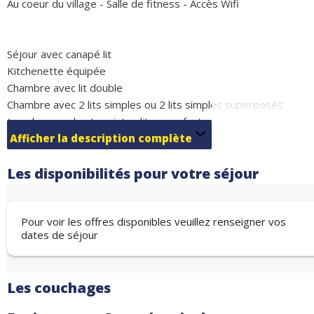
Au coeur du village - Salle de fitness - Accès Wifi
Séjour avec canapé lit
Kitchenette équipée
Chambre avec lit double
Chambre avec 2 lits simples ou 2 lits simples superposés
(couchage en hauteur interdit aux enfants de -6ans)
Salle de bain, WC
Afficher la description complète
Les disponibilités pour votre séjour
Pour voir les offres disponibles veuillez renseigner vos
dates de séjour
L'appartement est équipé d'une télévision, de plaques
vitrocéramiques, d'une hotte, d'un lave-vaisselle, d'un four micr
ondes, d'une cafetière, d'une bouilloire et d'un grille pain
Les couchages
Située dans la charmante station de Vaujany, en Isère, la