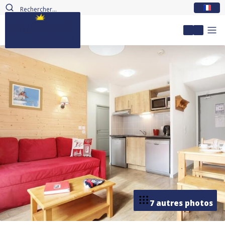
FR
Mon com
7 autres photos