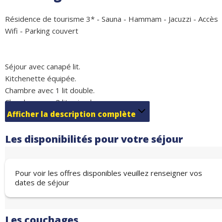
Résidence de tourisme 3* - Sauna - Hammam - Jacuzzi - Accès
Wifi - Parking couvert
Séjour avec canapé lit.
Kitchenette équipée.
Chambre avec 1 lit double.
Chambre avec 2 lits simples.
Salle de bain.
Afficher la description complète
Salle d'eau avec WC.
Les disponibilités pour votre séjour
WC séparés.
Balcon ou terrasse.
Pour voir les offres disponibles veuillez renseigner vos
dates de séjour
L'appartement est équipé d'une télévision, d'un réfrigérateur, 
plaques de cuisson, d'un lave-vaisselle, d'un micro-ondes, d'un
Les couchages
four, d'une cafetière, d'un grille-pain, d'une bouilloire et d'un