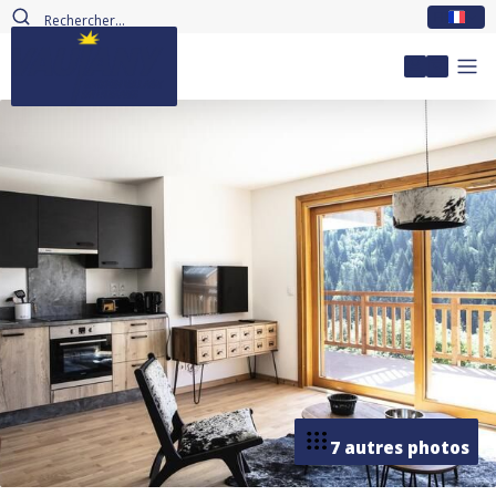
FR
Mon com
7 autres photos