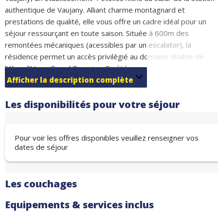
authentique de Vaujany. Alliant charme montagnard et
prestations de qualité, elle vous offre un cadre idéal pour un
séjour ressourçant en toute saison. Située à 600m des
remontées mécaniques (acessibles par un escalator), la
résidence permet un accès privilégié au domaine skiable de
l’Alpe d’Huez Grand Domaine. En été comme en hiver, profitez
d’un large choix d’activités : ski, randonnées, VTT, ou encore
Afficher la description complète
détente dans un cadre naturel exceptionnel.
Les disponibilités pour votre séjour
Pour voir les offres disponibles veuillez renseigner vos
.
dates de séjour
Les couchages
Equipements & services inclus