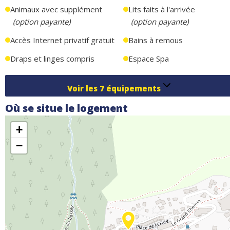
Animaux avec supplément
Lits faits à l'arrivée
(
option payante
)
(
option payante
)
Accès Internet privatif gratuit
Bains à remous
Draps et linges compris
Espace Spa
Voir les
7
équipements
Où se situe le logement
+
−