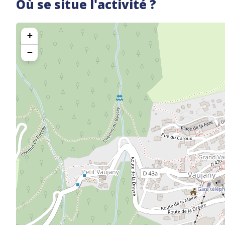
Où se situe l'activité ?
+
−