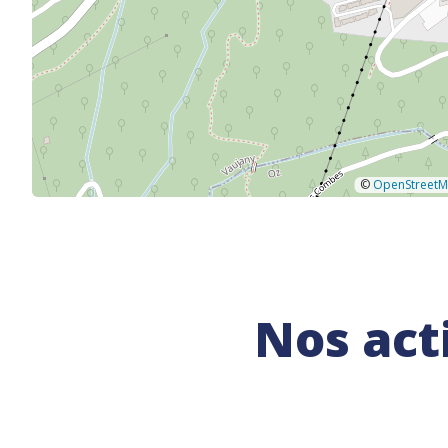
©
OpenStreet
Nos act