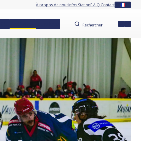
À propos de nous
Infos Station
F.A.Q.
Contact
FR
 Ski
Activités
Services
Mon co